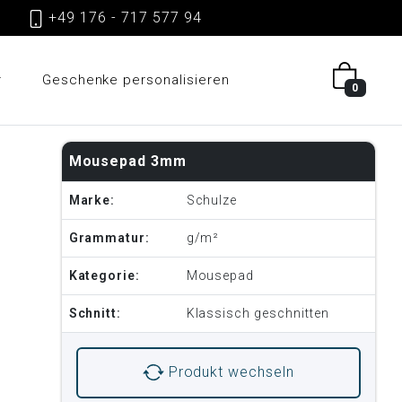
gen
+49 176 - 717 577 94
r
Geschenke personalisieren
0
Mousepad 3mm
Marke:
Schulze
Grammatur:
g/m²
Kategorie:
Mousepad
Schnitt:
Klassisch geschnitten
Produkt wechseln