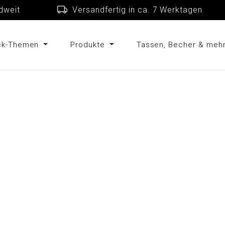
schlandweit
Versandfertig in ca. 7 Werkta
uck-Themen
Produkte
Tassen, Becher & meh