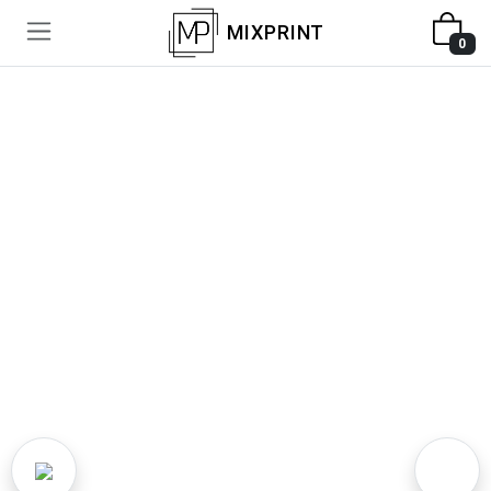
MIXPRINT
0