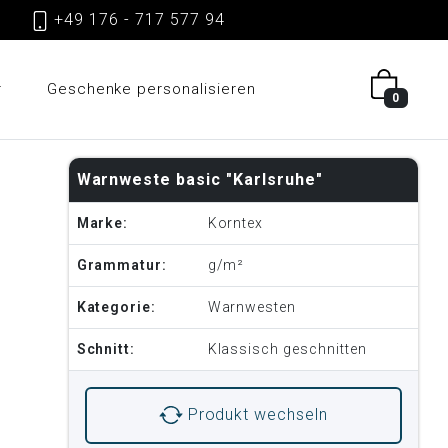
gen
+49 176 - 717 577 94
r
Geschenke personalisieren
0
Warnweste basic "Karlsruhe"
Marke:
Korntex
Grammatur:
g/m²
Kategorie:
Warnwesten
Schnitt:
Klassisch geschnitten
Produkt wechseln