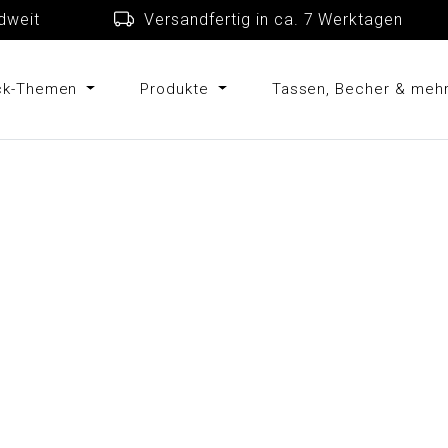
schlandweit
Versandfertig in ca. 7 Werkta
uck-Themen
Produkte
Tassen, Becher & meh