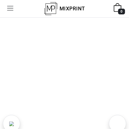
MIXPRINT
0