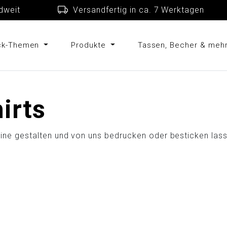
schlandweit
Versandfertig in ca. 7 Werkta
uck-Themen
Produkte
Tassen, Becher & meh
irts
online gestalten und von uns bedrucken oder besticken las