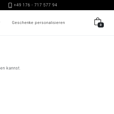
gen
+49 176 - 717 577 94
r
Geschenke personalisieren
0
sen kannst.