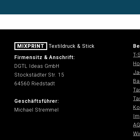
MIXPRINT
Textildruck & Stick
Be
T-
Firmensitz & Anschrift:
Ho
DGTL Ideas GmbH
Ja
Stockstädter Str. 15
Ba
64560 Riedstadt
Ta
Ta
Geschäftsführer:
Ko
Michael Stremmel
Im
AG
Wi