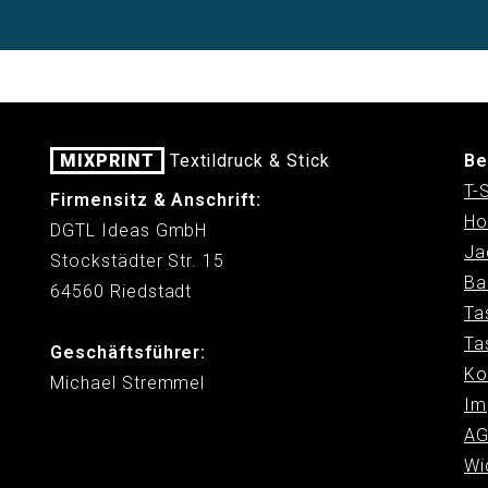
MIXPRINT
Textildruck & Stick
Be
T-
Firmensitz & Anschrift:
Ho
DGTL Ideas GmbH
Ja
Stockstädter Str. 15
Ba
64560 Riedstadt
Ta
Ta
Geschäftsführer:
Ko
Michael Stremmel
Im
AG
Wi