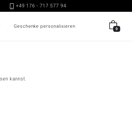
gen
+49 176 - 717 577 94
r
Geschenke personalisieren
0
ssen kannst.