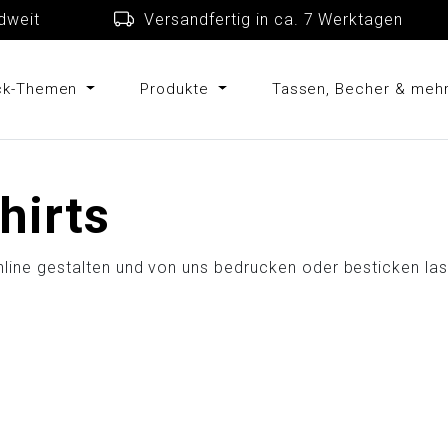
schlandweit
Versandfertig in ca. 7 Werkta
uck-Themen
Produkte
Tassen, Becher & meh
hirts
online gestalten und von uns bedrucken oder besticken la