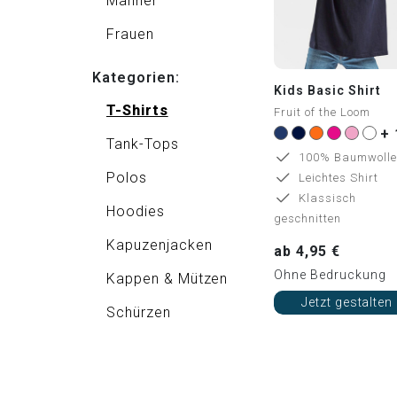
Männer
Frauen
Kategorien:
Kids Basic Shirt
T-Shirts
Fruit of the Loom
+ 
Tank-Tops
100% Baumwolle
Polos
Leichtes Shirt
Klassisch
Hoodies
geschnitten
Kapuzenjacken
ab 4,95 €
Ohne Bedruckung
Kappen & Mützen
Jetzt gestalten
Schürzen