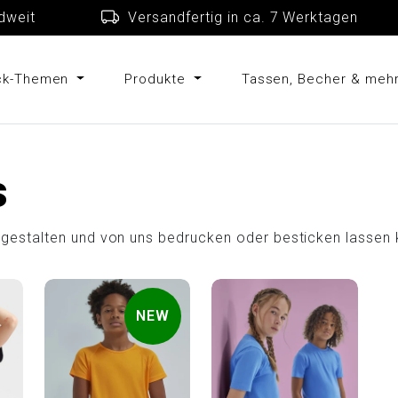
schlandweit
Versandfertig in ca. 7 Werkta
uck-Themen
Produkte
Tassen, Becher & meh
s
ne gestalten und von uns bedrucken oder besticken lassen 
NEW