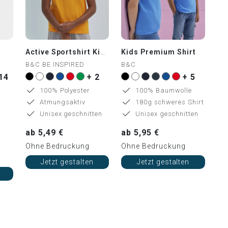
Active Sportshirt Kids
Kids Premium Shirt
B&C BE INSPIRED
B&C
14
+ 2
+ 5
100% Polyester
100% Baumwolle
Atmungsaktiv
180g schweres Shirt
Unisex geschnitten
Unisex geschnitten
ab 5,49 €
ab 5,95 €
Ohne Bedruckung
Ohne Bedruckung
Jetzt gestalten
Jetzt gestalten