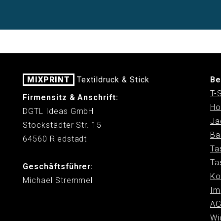
MIXPRINT
Textildruck & Stick
Be
T-
Firmensitz & Anschrift:
Ho
DGTL Ideas GmbH
Ja
Stockstädter Str. 15
Ba
64560 Riedstadt
Ta
Ta
Geschäftsführer:
Ko
Michael Stremmel
Im
AG
Wi