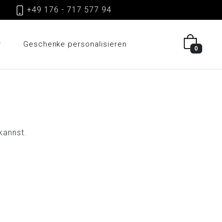
gen
+49 176 - 717 577 94
r
Geschenke personalisieren
0
kannst.