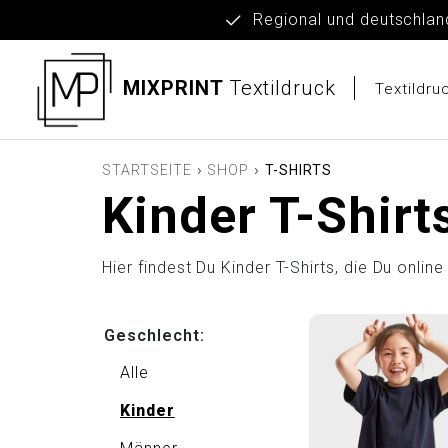
Regional und deut
MIXPRINT
Textildruck
Textildr
›
›
STARTSEITE
SHOP
T-SHIRTS
Kinder T-Shirt
Hier findest Du Kinder T-Shirts, die Du onli
Geschlecht:
Alle
Kinder