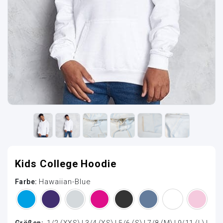
Kids College Hoodie
Hawaiian-Blue
Farbe:
Größen:
1/2 (XXS) | 3/4 (XS) | 5/6 (S) | 7/8 (M) | 9/11 (L) |