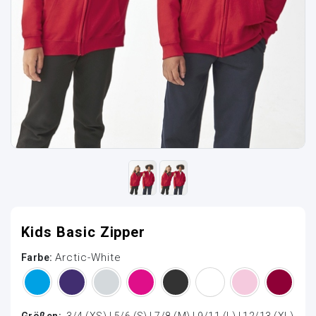
Kids Basic Zipper
Arctic-White
Farbe:
Größen:
3/4 (XS) | 5/6 (S) | 7/8 (M) | 9/11 (L) | 12/13 (XL)