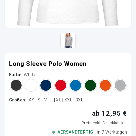
Long Sleeve Polo Women
White
Farbe:
Größen:
XS | S | M | L | XL | XXL | 3XL
ab 12,95 €
Preis exkl. Druckkosten
VERSANDFERTIG
- in 7 Werktagen
Loading...