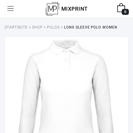
MIXPRINT
0
›
›
›
STARTSEITE
SHOP
POLOS
LONG SLEEVE POLO WOMEN