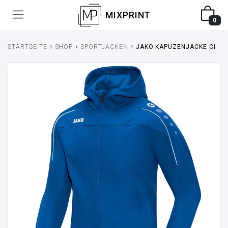
MIXPRINT
0
›
›
›
STARTSEITE
SHOP
SPORTJACKEN
JAKO KAPUZENJACKE CLAS