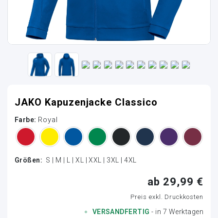
JAKO Kapuzenjacke Classico
Royal
Farbe:
Größen:
S | M | L | XL | XXL | 3XL | 4XL
ab 29,99 €
Preis exkl. Druckkosten
VERSANDFERTIG
- in 7 Werktagen
Loading...