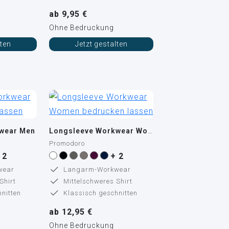
ab 9,95 €
Ohne Bedruckung
lten
Jetzt gestalten
wear Men
Longsleeve Workwear Women
Promodoro
 2
+ 2
wear
Langarm-Workwear
Shirt
Mittelschweres Shirt
nitten
Klassisch geschnitten
ab 12,95 €
Ohne Bedruckung