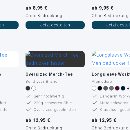
ab 8,95 €
ab 9,95 €
Ohne Bedruckung
Ohne Bedruckung
ten
Jetzt gestalten
Jetzt gesta
e
Oversized Merch-Tee
Longsleeve Work
Build your Brand
Promodoro
+
Sehr hochwertig
Langarm-Work
hirt
220g schweres Shirt
Mittelschweres 
itten
Oversized geschnitten
Klassisch gesch
ab 12,95 €
ab 12,95 €
Ohne Bedruckung
Ohne Bedruckung