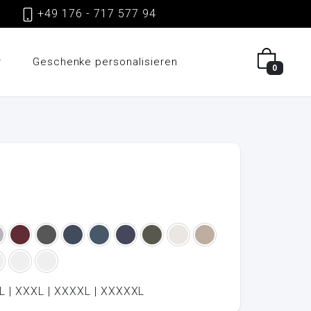
gen
+49 176 - 717 577 94
r
Geschenke personalisieren
0
XXL | XXXL | XXXXL | XXXXXL