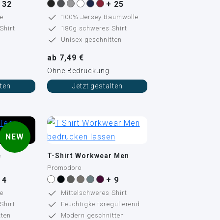
 32
+ 25
e
100% Jersey Baumwolle
Shirt
180g schweres Shirt
Unisex geschnitten
ab 7,49 €
Ohne Bedruckung
lten
Jetzt gestalten
NEW
e
T-Shirt Workwear Men
Promodoro
 4
+ 9
e
Mittelschweres Shirt
Shirt
Feuchtigkeitsregulierend
ten
Modern geschnitten