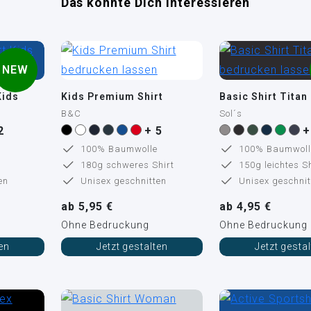
Das könnte Dich interessieren
NEW
Kids
Kids Premium Shirt
Basic Shirt Titan
B&C
Sol´s
2
+ 5
+
100% Baumwolle
100% Baumwoll
180g schweres Shirt
150g leichtes Sh
en
Unisex geschnitten
Unisex geschnit
ab 5,95 €
ab 4,95 €
Ohne Bedruckung
Ohne Bedruckung
ten
Jetzt gestalten
Jetzt gesta