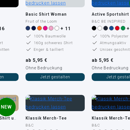
Basic Shirt Woman
Active Sportshirt
Fruit of the Loom
B&C BE INSPIRED
16
+ 11
+
100% Baumwolle
100% Polyester
rt
160g schweres Shirt
Atmungsaktiv
itten
Enger & tailliert
Unisex geschnit
ab 5,95 €
ab 5,95 €
Ohne Bedruckung
Ohne Bedruckung
ten
Jetzt gestalten
Jetzt gesta
NEW
Premium komfort Shirt unisex
Klassik Merch-Tee
Klassik Merch-Te
B&C
B&C