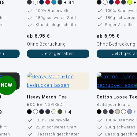
45
+ 31
+
100% Baumwolle
100% Baumwoll
hirt
180g schweres Shirt
180g schweres 
en
Klassisch geschnitten
Enger & tailliert
ab 6,95 €
ab 6,95 €
Ohne Bedruckung
Ohne Bedruckung
ten
Jetzt gestalten
Jetzt gesta
NEW
t
Heavy Merch-Tee
Cotton Loose Te
B&C BE INSPIRED
Build your Brand
9
+ 4
+
100% Baumwolle
100% Baumwoll
hirt
220g schweres Shirt
200g schweres 
itten
Klassisch geschnitten
Lässig geschnit