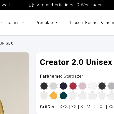
schlandweit
Versandfertig in ca. 7 Werkta
uck-Themen
Produkte
Tassen, Becher & meh
 UNISEX
Creator 2.0 Unisex
Farbname:
Stargazer
Größen:
XXS | XS | S | M | L | XL | 