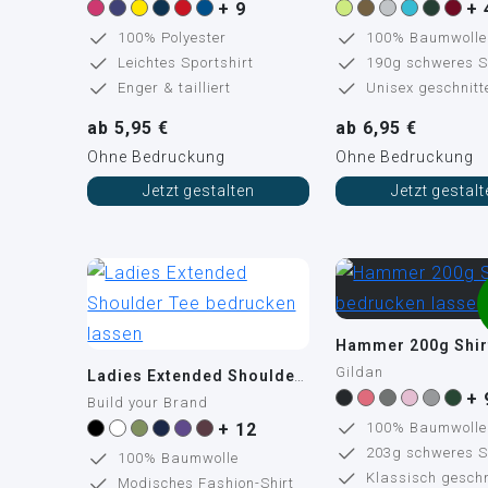
+ 9
+ 
100% Polyester
100% Baumwolle
Leichtes Sportshirt
190g schweres S
Enger & tailliert
Unisex geschnitt
ab 5,95 €
ab 6,95 €
Ohne Bedruckung
Ohne Bedruckung
Jetzt gestalten
Jetzt gestal
Hammer 200g Shir
Gildan
Ladies Extended Shoulder Tee
+ 
Build your Brand
+ 12
100% Baumwolle
203g schweres S
100% Baumwolle
Klassisch geschn
Modisches Fashion-Shirt