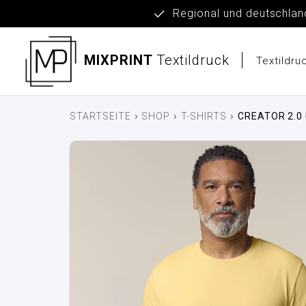
Regional und deut
MIXPRINT
Textildruck
Textildr
›
›
›
STARTSEITE
SHOP
T-SHIRTS
CREATOR 2.0