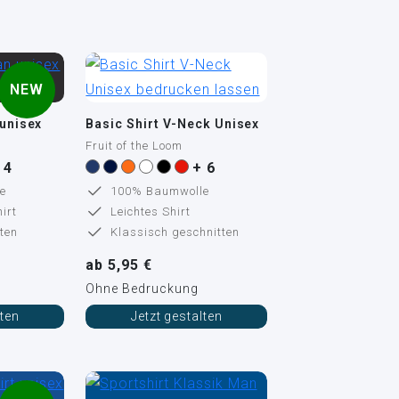
NEW
 unisex
Basic Shirt V-Neck Unisex
Fruit of the Loom
 4
+ 6
e
100% Baumwolle
irt
Leichtes Shirt
ten
Klassisch geschnitten
ab 5,95 €
Ohne Bedruckung
lten
Jetzt gestalten