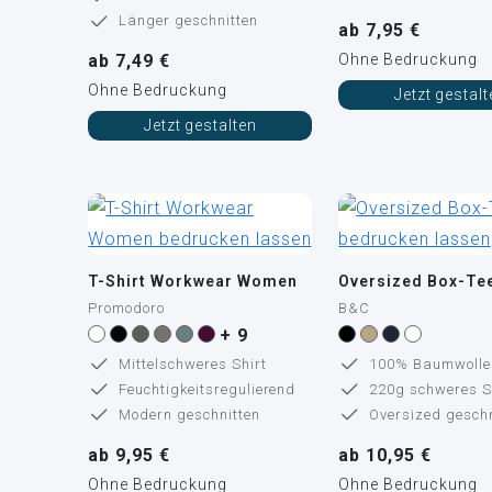
Länger geschnitten
ab 7,95 €
ab 7,49 €
Ohne Bedruckung
Ohne Bedruckung
Jetzt gestal
Jetzt gestalten
T-Shirt Workwear Women
Oversized Box-Te
Promodoro
B&C
+ 9
Mittelschweres Shirt
100% Baumwolle
Feuchtigkeitsregulierend
220g schweres S
Modern geschnitten
Oversized geschn
ab 9,95 €
ab 10,95 €
Ohne Bedruckung
Ohne Bedruckung