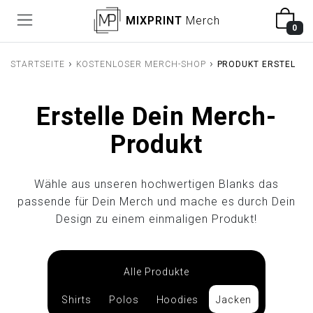
MIXPRINT
Merch
0
›
›
STARTSEITE
KOSTENLOSER MERCH-SHOP
PRODUKT ERSTELLEN
Erstelle Dein Merch-
Produkt
Wähle aus unseren hochwertigen Blanks das
passende für Dein Merch und mache es durch Dein
Design zu einem einmaligen Produkt!
Alle Produkte
Shirts
Polos
Hoodies
Jacken